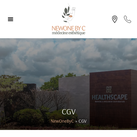
Nous
5
Trouver
CGV
NewOneByC
» CGV